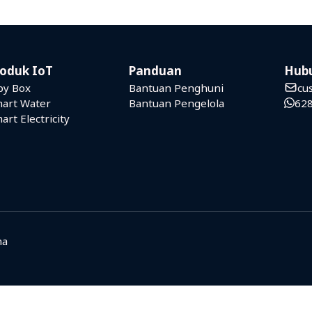
roduk IoT
Panduan
Hub
py Box
Bantuan Penghuni
cu
art Water
Bantuan Pengelola
62
art Electricity
ma