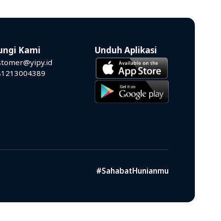
ungi Kami
Unduh Aplikasi
stomer@yipy.id
81213004389
#SahabatHunianmu