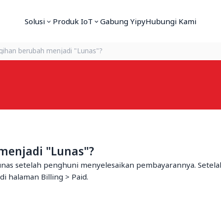
Solusi
Produk IoT
Gabung Yipy
Hubungi Kami
agihan berubah menjadi "Lunas"?
menjadi "Lunas"?
unas setelah penghuni menyelesaikan pembayarannya. Setelah
i halaman Billing > Paid.